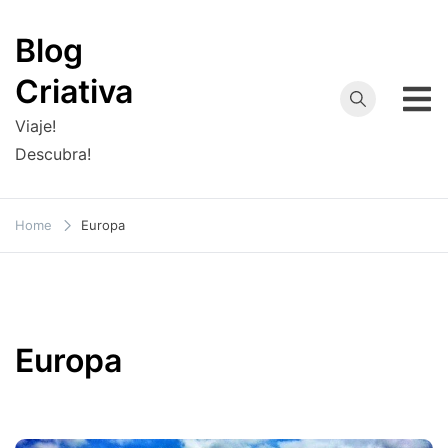
Skip
to
Blog
content
Criativa
Viaje!
Descubra!
Home
Europa
Europa