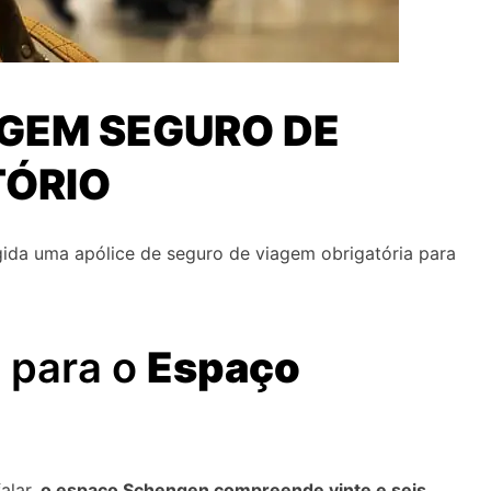
IGEM SEGURO DE
TÓRIO
igida uma apólice de seguro de viagem obrigatória para
 para o
Espaço
alar,
o espaço Schengen compreende vinte e seis