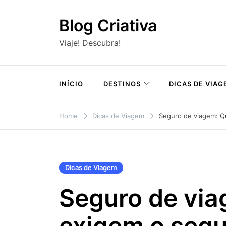
Skip
to
Blog Criativa
content
Viaje! Descubra!
INÍCIO
DESTINOS
DICAS DE VIAG
Home
Dicas de Viagem
Seguro de viagem: Qu
Dicas de Viagem
Seguro de via
exigem o segu