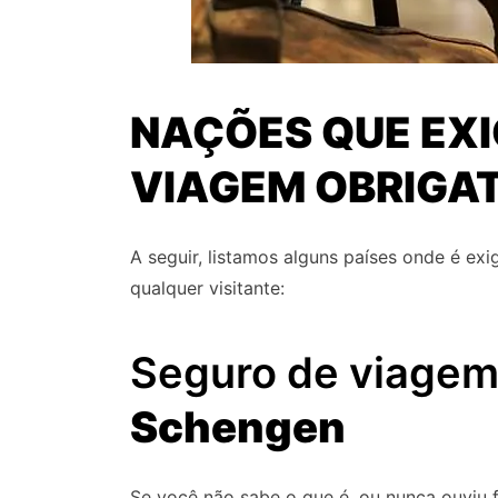
NAÇÕES QUE EX
VIAGEM OBRIGA
A seguir, listamos alguns países onde é ex
qualquer visitante:
Seguro de viagem
Schengen
Se você não sabe o que é, ou nunca ouviu f