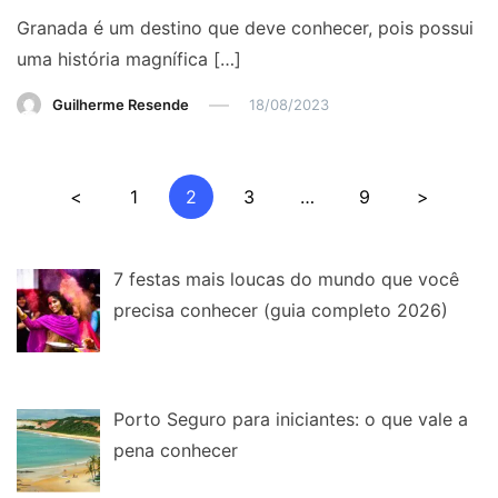
Granada é um destino que deve conhecer, pois possui
uma história magnífica […]
Guilherme Resende
18/08/2023
Paginação
<
1
2
3
…
9
>
de
posts
7 festas mais loucas do mundo que você
precisa conhecer (guia completo 2026)
Porto Seguro para iniciantes: o que vale a
pena conhecer