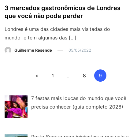
3 mercados gastronômicos de Londres
que você não pode perder
Londres é uma das cidades mais visitadas do
mundo e tem algumas das […]
Guilherme Resende
05/05/2022
Paginação
<
1
…
8
9
de
posts
7 festas mais loucas do mundo que você
precisa conhecer (guia completo 2026)
Porto Seguro para iniciantes: o que vale a